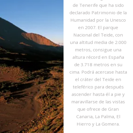
de Tenerife que ha sido
declarado Patrimonio de la
Humanidad por la Unesco
en 2007. El parque
Nacional del Teide, con
una altitud media de 2.000
metros, consigue una
altura récord en España
de 3.718 metros en su
cima. Podrá acercase hasta
el cráter del Teide en
teleférico para después
ascender hasta él a pie y
maravillarse de las vistas
que ofrece de Gran
Canaria, La Palma, El
Hierro y La Gomera.