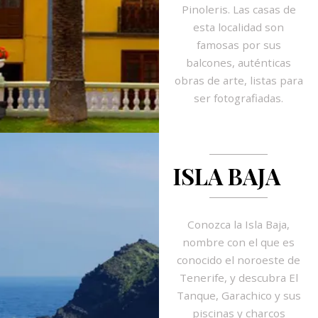
Pinoleris. Las casas de
esta localidad son
famosas por sus
balcones, auténticas
obras de arte, listas para
ser fotografiadas.
ISLA BAJA
Conozca la Isla Baja,
nombre con el que es
conocido el noroeste de
Tenerife, y descubra El
Tanque, Garachico y sus
piscinas y charcos