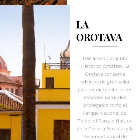
LA
OROTAVA
Declarado Conjunto
Histórico Artístico, La
Orotava conserva
edificios de gran valor
patrimonial y diferentes
espacios naturales
protegidos como el
Parque Nacional del
Teide, el Parque Natural
de la Corona Forestal y la
Reserva Natural de