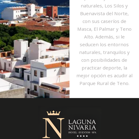
naturales, Los Silos y
Buenavista del Norte,
con sus caseríos de
Masca, El Palmar y Teno
Alto. Además, si le
seducen los entornos
naturales, tranquilos y
con posibilidades de
practicar deporte, la
mejor opción es acudir al
Parque Rural de Teno.