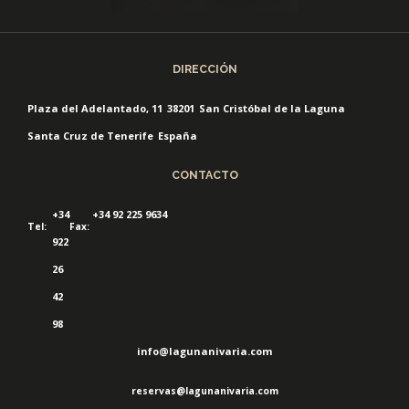
DIRECCIÓN
Plaza del Adelantado, 11
38201
San Cristóbal de la Laguna
Santa Cruz de Tenerife
España
CONTACTO
+34
+34 92 225 9634
Tel:
Fax:
922
26
42
98
info@lagunanivaria.com
reservas@lagunanivaria.com