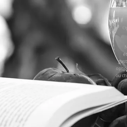
Op
N
é
gast
optio
ou ch