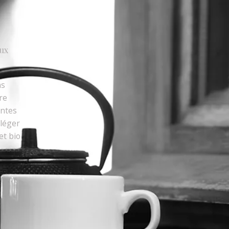
eux
ns
re
entes
 léger
et bio