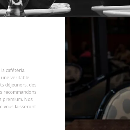
la cafétéria.
 une véritable
ts déjeuners, des
ous recommandons
ns premium. Nos
e vous laisseront