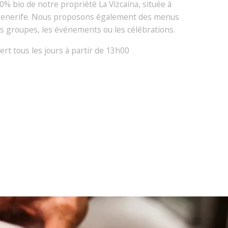
00% bio de notre propriété La Vizcaína, située à
 Tenerife. Nous proposons également des menus
s groupes, les événements ou les célébrations.
rt tous les jours à partir de 13h00