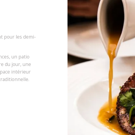
t pour les demi-
nces, un patio
e du jour, une
space intérieur
raditionnelle.