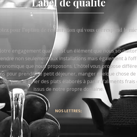
Label de qualité
tez pour l’option de restauration qui vous correspond le mi
otre engagement qualité est un élément que nous souhaito
tendre non seulement aux installations mais également à l’off
ronomique que nous proposons. L’hôtel vous propose différ
ns pour prendre le petit déjeuner, manger quelque chose de
oisir pour le dîner des plats élaborés à partir d’aliments frais 
issus de notre propre domaine.
NOS LETTRES