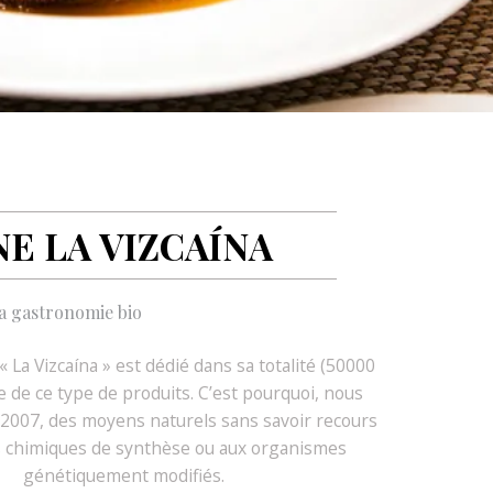
E LA VIZCAÍNA
a gastronomie bio
 La Vizcaína » est dédié dans sa totalité (50000
re de ce type de produits. C’est pourquoi, nous
s 2007, des moyens naturels sans savoir recours
s chimiques de synthèse ou aux organismes
génétiquement modifiés.