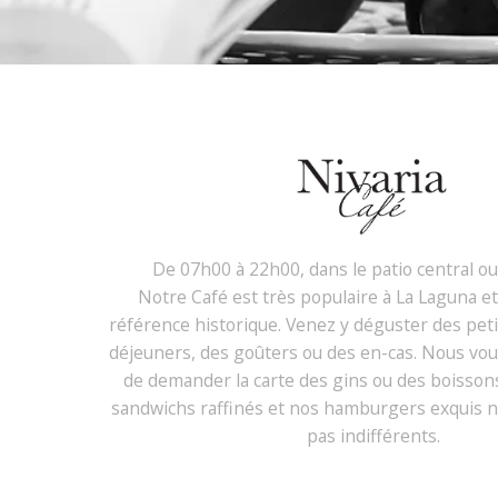
De 07h00 à 22h00, dans le patio central ou 
Notre Café est très populaire à La Laguna et
référence historique. Venez y déguster des peti
déjeuners, des goûters ou des en-cas. Nous v
de demander la carte des gins ou des boisso
sandwichs raffinés et nos hamburgers exquis n
pas indifférents.