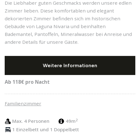
Die Liebhaber guten Geschmacks werden unsere edlen
Zimmer lieben. Diese komfortablen und elegant
dekorierten Zimmer befinden sich im historischen
Gebäude von Laguna Nivaria und beinhalten
Bademantel, Pantoffeln, Mineralwasser bei Anreise und
andere Details für unsere Gäste.
Weitere Informationen
Ab 118€
pro Nacht
Familienzimmer
2
Max. 4 Personen
49m
1 Einzelbett und 1 Doppelbett