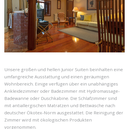
Unsere großen und hellen Junior Suiten beinhalten eine
umfangreiche Ausstattung und einen geräumigen
Wohnbereich. Einige verfügen über ein unabhängiges
Ankleidezimmer oder Badezimmer mit Hydromassage-
Badewanne oder Duschkabine. Die Schlafzimmer sind
mit antiallergischen Matratzen und Bettwäsche nach
deutscher Ökotex-Norm ausgestattet. Die Reinigung der
Zimmer wird mit ökologischen Produkten
vorgenommen.