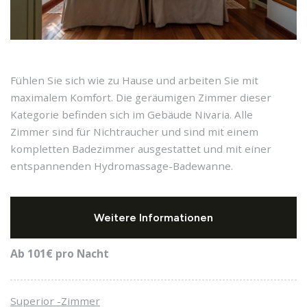
Fühlen Sie sich wie zu Hause und arbeiten Sie mit
maximalem Komfort. Die geräumigen Zimmer dieser
Kategorie befinden sich im Gebäude Nivaria. Alle
Zimmer sind für Nichtraucher und sind mit einem
kompletten Badezimmer ausgestattet und mit einer
entspannenden Hydromassage-Badewanne.
Weitere Informationen
Ab 101€
pro Nacht
Superior -Zimmer