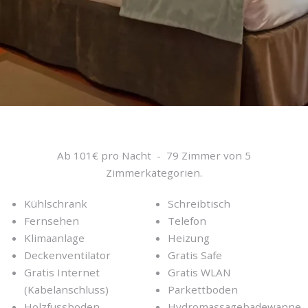
Ab 101€ pro Nacht - 79 Zimmer von 5
Zimmerkategorien.
Kühlschrank
Schreibtisch
Fernsehen
Telefon
Klimaanlage
Heizung
Deckenventilator
Gratis Safe
Gratis Internet
Gratis WLAN
(Kabelanschluss)
Parkettboden
Holzfussboden
Hydromassagebadewanne