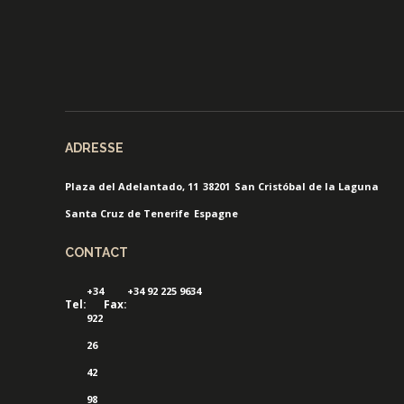
ADRESSE
Plaza del Adelantado, 11
38201
San Cristóbal de la Laguna
Santa Cruz de Tenerife
Espagne
CONTACT
+34
+34 92 225 9634
Tel:
Fax:
922
26
42
98